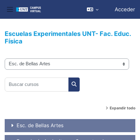
Acceder
Panel lateral
Salta al contenido principal
Escuelas Experimentales UNT- Fac. Educ.
Física
Categorías
Buscar cursos
Buscar cursos
Expandir todo
Esc. de Bellas Artes